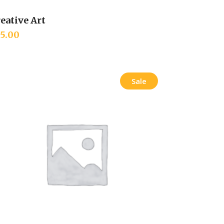
eative Art
Add to cart
75.00
Sale