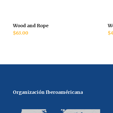
Wood and Rope
W
Add to cart
$
63.00
$
Organización Iberoaméricana