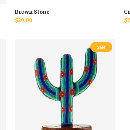
Brown Stone
Cr
Add to cart
$
29.00
$
Sale