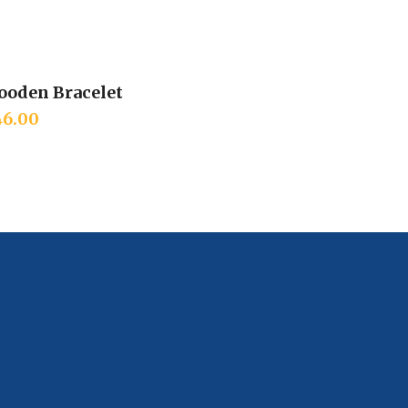
ooden Bracelet
Add to cart
46.00