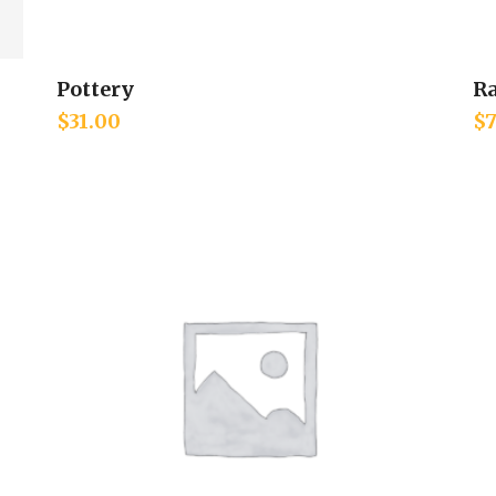
Pottery
R
Add to cart
$
31.00
$