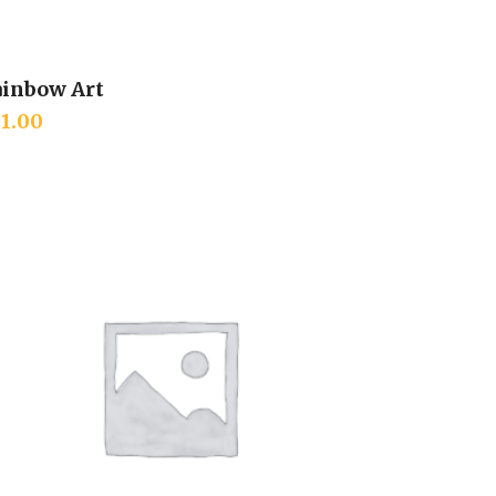
ainbow Art
Add to cart
71.00