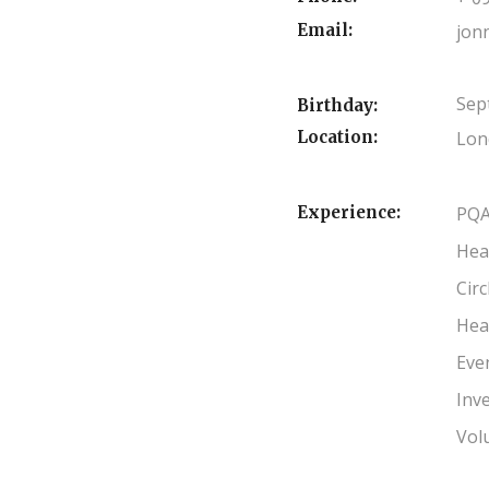
Email:
jon
Sep
Birthday:
Location:
Lon
Experience:
PQA
Hea
Cir
Hea
Eve
Inv
Vol