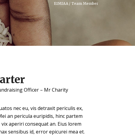
EIMIAA
/
Team Member
arter
draising Officer – Mr Charity
os nec eu, vis detraxit periculis ex,
Mei an pericula euripidis, hinc partem
s, vix aperiri consequat an. Eius lorem
tinax sensibus id, error epicurei mea et.