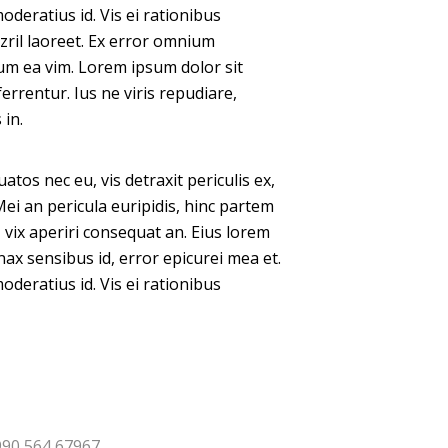
oderatius id. Vis ei rationibus
 zril laoreet. Ex error omnium
llum ea vim. Lorem ipsum dolor sit
errentur. Ius ne viris repudiare,
in.
os nec eu, vis detraxit periculis ex,
Mei an pericula euripidis, hinc partem
s, vix aperiri consequat an. Eius lorem
tinax sensibus id, error epicurei mea et.
oderatius id. Vis ei rationibus
990 564 67967