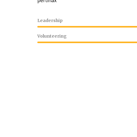
pertinax
Leadership
Volunteering