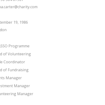
na.carter@charity.com
tember 19, 1986
don
SSO Programme
d of Volunteering
cle Coordinator
d of Fundraising
nts Manager
estment Manager
unteering Manager