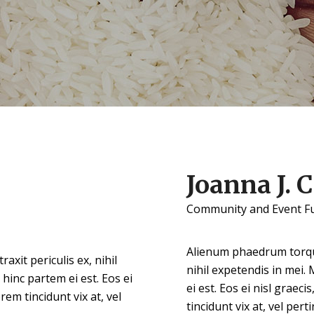
Joanna J. C
Community and Event Fun
Alienum phaedrum torquat
xit periculis ex, nihil
nihil expetendis in mei. 
 hinc partem ei est. Eos ei
ei est. Eos ei nisl graeci
rem tincidunt vix at, vel
tincidunt vix at, vel per