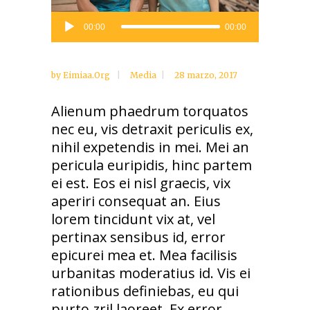
Reproductor
00:00
00:00
de
audio
by
Eimiaa.org
Media
28 marzo, 2017
Alienum phaedrum torquatos
nec eu, vis detraxit periculis ex,
nihil expetendis in mei. Mei an
pericula euripidis, hinc partem
ei est. Eos ei nisl graecis, vix
aperiri consequat an. Eius
lorem tincidunt vix at, vel
pertinax sensibus id, error
epicurei mea et. Mea facilisis
urbanitas moderatius id. Vis ei
rationibus definiebas, eu qui
purto zril laoreet. Ex error