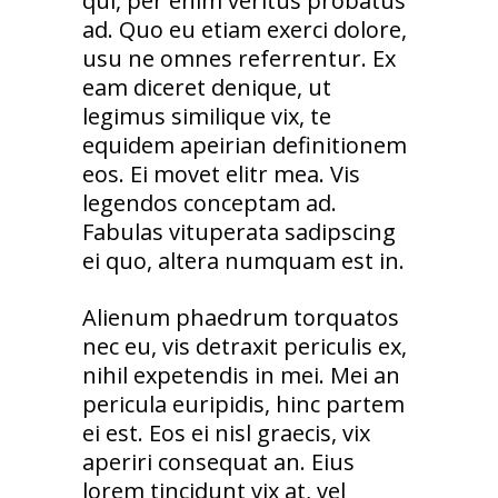
qui, per enim veritus probatus
ad. Quo eu etiam exerci dolore,
usu ne omnes referrentur. Ex
eam diceret denique, ut
legimus similique vix, te
equidem apeirian definitionem
eos. Ei movet elitr mea. Vis
legendos conceptam ad.
Fabulas vituperata sadipscing
ei quo, altera numquam est in.
Alienum phaedrum torquatos
nec eu, vis detraxit periculis ex,
nihil expetendis in mei. Mei an
pericula euripidis, hinc partem
ei est. Eos ei nisl graecis, vix
aperiri consequat an. Eius
lorem tincidunt vix at, vel