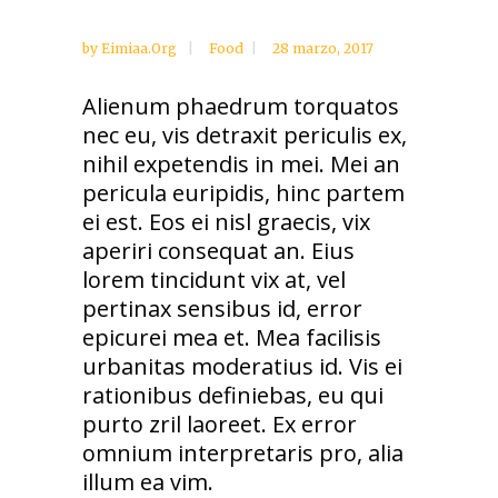
by
Eimiaa.org
Food
28 marzo, 2017
Alienum phaedrum torquatos
nec eu, vis detraxit periculis ex,
nihil expetendis in mei. Mei an
pericula euripidis, hinc partem
ei est. Eos ei nisl graecis, vix
aperiri consequat an. Eius
lorem tincidunt vix at, vel
pertinax sensibus id, error
epicurei mea et. Mea facilisis
urbanitas moderatius id. Vis ei
rationibus definiebas, eu qui
purto zril laoreet. Ex error
omnium interpretaris pro, alia
illum ea vim.